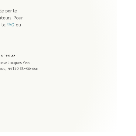
de par le
uteurs. Pour
r la
FAQ
ou
bureaux
asse Jacques Yves
eau, 44150 St-Géréon